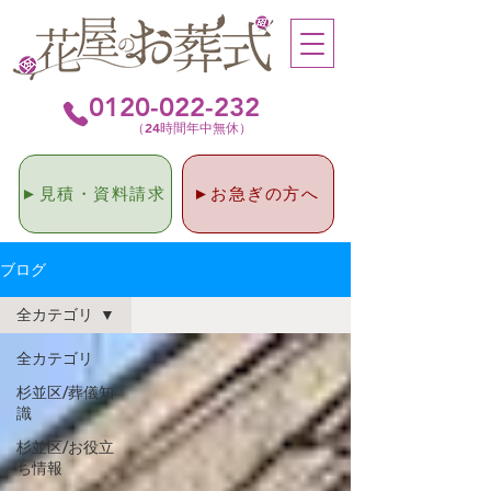
0120-022-232
（24時間年中無休）
►見積・資料請求
►お急ぎの方へ
ブログ
全カテゴリ
全カテゴリ
杉並区/葬儀知
識
杉並区/お役立
ち情報