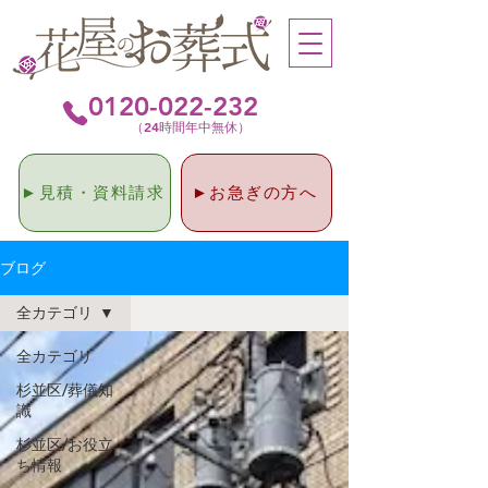
0120-022-232
（24時間年中無休）
►見積・資料請求
►お急ぎの方へ
ブログ
全カテゴリ
全カテゴリ
杉並区/葬儀知
識
杉並区/お役立
ち情報