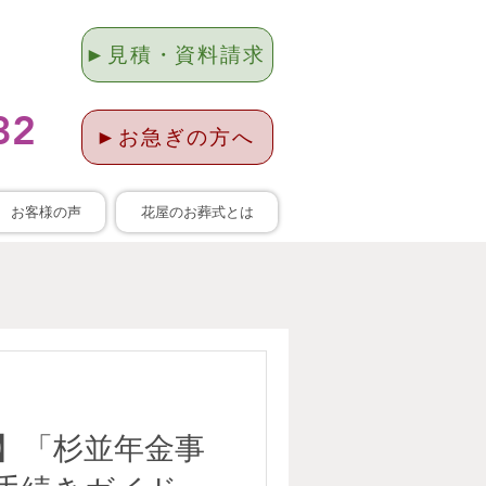
►見積・資料請求
ます
32
►お急ぎの方へ
お客様の声
花屋のお葬式とは
】「杉並年金事