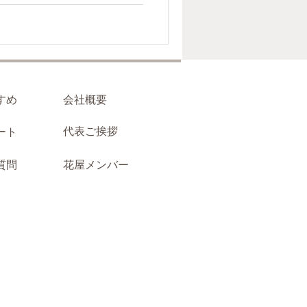
の両サイドに御札を立ててお
都心部では昭和後期から主流
仏教葬儀の習わしではなく、
者等が、諸事情により葬儀に
す。 もちろん葬儀に参列す
すめ
会社概要
して欲しいから」という理由
代表ご挨拶
ート
いけない、というルールはご
左右均等＝偶数でなればダ
質問
花屋メンバー
せん。 ちなみに、「一対が
ざいません。 ＜七瀬の補足
家様のこれまでのやり方をま
、「ご家族様のお気持ちは花
ら、無理して出す必要はあり
います