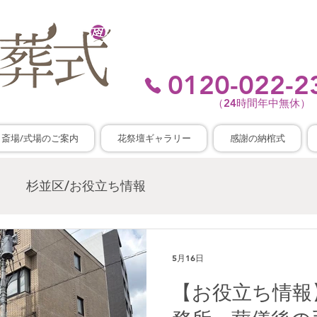
東京 / 神奈川 / 埼玉 / 千葉
事前相談、家族葬・直葬、承り
0120-022-2
（24時間年中無休）
斎場/式場のご案内
花祭壇ギャラリー
感謝の納棺式
杉並区/お役立ち情報
5月16日
【お役立ち情報