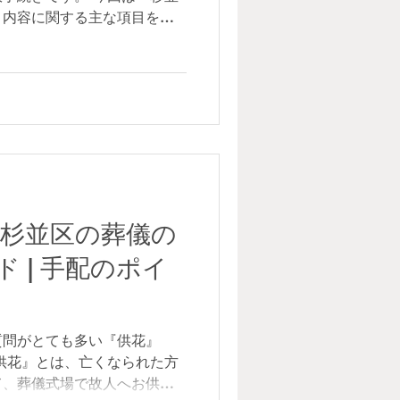
き内容に関する主な項目をま
区民である場合、下記手続き
付申
または後期高齢者医療制度に
た場合、葬儀を行った方（施
）に「葬祭費7万円」が支給
所国保年金課給付係（直通電
各区民事務所になります。 郵送で
は役所に詳細を確認して下さ
＞ 支給申請書、葬儀費用の領
 杉並区の葬儀の
須記載項目あり）、申請者へ
、念のための三文判（シャチ
 | 手配のポイ
分証明書（「顔入り」がない
帳、クレジットーカード、住
し）、公共料金振込通知等）
「葬祭費」という名称通り、
質問がとても多い『供花』
供花』とは、亡くなられた方
て、葬儀式場で故人へお供え