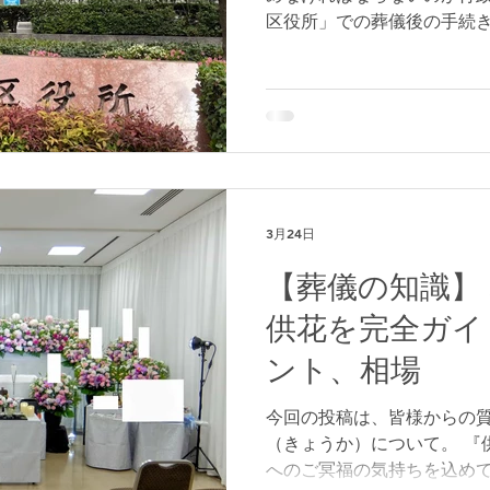
区役所」での葬儀後の手続
とめました。 故人様が杉並
をして頂くことになります。 ■葬祭費（7万円）の給
請 杉並区の国民健康保険
加入していた方が亡くなっ
主様＝葬儀代金を支払った人
されます。 申請先は、区役
話：03-5307-0642）か
も「可」です。ご希望の際
3月24日
い。 ＜申請時に必要なもの
【葬儀の知識】
収書の写し（申請者名等必
の振込先口座がわかるもの
供花を完全ガイド
ハタはＮＧ）、顔入りの身
ント、相場
場合：健康保険証、年金手
民基本台帳カード（写真無
＜七瀬の補足コメント＞ ・
今回の投稿は、皆様からの
「葬祭」を実施した
（きょうか）について。 『
へのご冥福の気持ちを込め