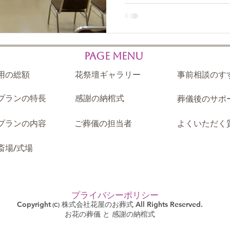
するお花のことです。 祭壇
供えします。 この慣習は、
となりました。 昔ながらの
あくまで慣習です。 ■どんな人が、どんな時に出す？ 親
族・親しい友人・仕事関係
Page Menu
参列できない場合に出されま
用の総額
花祭壇ギャラリー
事前相談のす
る方でも、「お花もお供え
で出すケースも多いです。 ■家族・親族は出さなくては
プランの特長
感謝の納棺式
葬儀後のサポ
いけないの？ 出さなければ
ざいません。 ちなみに、「
プランの内容
ご葬儀の担当者
よくいただく
メ」というルールもございま
望ましい」というルールもご
斎場/式場
コメント＞ 弊社では、ご葬
ず確認させていたたうえで
祭壇に込められていますか
ませんよ。」とお伝えして
プライバシーポリシー
Copyright
株式会社花屋のお葬式
All Rights Reserved.​
(C)
お花の葬儀 と 感謝の納棺式