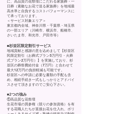
に、高品質の花祭壇にこだわる家族葬・一
日葬（素敵なお花で送る家族葬）を地域最
高水準と自負するコストパフォーマンスに
て承っております。
​＜サービス対象エリア＞
東京都内全域、神奈川県・千葉県・埼玉県
の一部エリア（川崎市、横浜市、船橋市、
さいたま市、和光市、戸田市等）
■杉並区限定割引サービス
地域貢献と感謝の意を込めまして【杉並区
民限定割引（お葬式プラン5万円引・火葬
式プラン2万円引）】を実施しており、杉
並区の葬祭費給付金（7万円）と合わせて
最大12万円の負担軽減も可能です。
杉並区への申請に必要な書類の手配も含
め、相続手続き一式もしっかりとアドバイ
スさせて頂きますのでご安心下さい。
■2つの強み
①
高品質な花祭壇
生花市場の買参権（競りの参加資格）を有
する花職人たちが直接お花を仕入れ、ボリ
ュームあるサイズ感・熟練の技術力で制作