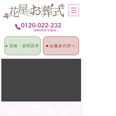
0120-022-232
（24時間年中無休）
►見積・資料請求
►お急ぎの方へ
創業
15
年
約
杉並区（堀ノ内斎場）の葬儀・家族葬なら