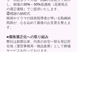
し、相場の30%～50%低価格（花屋視点
の適正価格）でご提供いたします。
②
感謝の納棺式
映画やドラマの技術指導者が率いる熟練納
棺師が、心を込めて最後のお支度を整えま
す。
■価格適正化への取り組み
弊社は創業以来、代表の自宅一部を登記所
在地（運営事務局・物品倉庫）として葬儀
サービスを行っております。
これは、事務所家賃等の固定費をカット
し、花祭壇など商品サービスの価格適正化
に還元することを最優先としているためで
ございます。
原価高騰の影響もあるなか、お客様へのご
案内価格は値上げすることなく、商品サー
ビスの品質については変えることなく、こ
れまで運営を続けております。
※お花関連の資材置き場や製作現場はもち
ろん各担当花屋のアトリエです
■事前相談・お打合せ・ご葬儀の対応