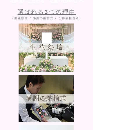
花祭壇にこだわる「花屋のお葬式」へ
選ばれる3つの理由
（生花祭壇 / 感謝の納棺式 / ご葬儀担当者）