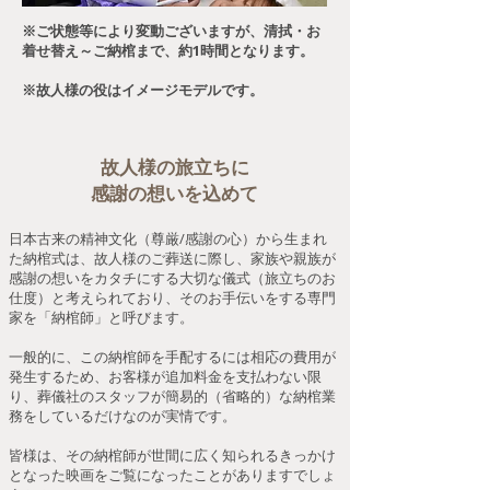
※ご状態等により変動ございますが、清拭・お
着せ替え～ご納棺まで、約1時間となります。
※故人様の役はイメージモデルです。
故人様の旅立ちに
感謝の想いを込めて
日本古来の精神文化（尊厳/感謝の心）から生まれ
た納棺式は、故人様のご葬送に際し、家族や親族が
感謝の想いをカタチにする大切な儀式（旅立ちのお
仕度）と考えられており、そのお手伝いをする専門
家を「納棺師」と呼びます。​
一般的に、この納棺師を手配するには相応の費用が
発生するため、お客様が追加料金を支払わない限
り、葬儀社のスタッフが簡易的（省略的）な納棺業
務をしているだけなのが実情です。 ​
​皆様は、その納棺師が世間に広く知られるきっかけ
となった映画をご覧になったことがありますでしょ