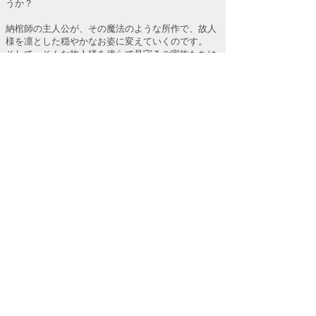
うか？​
納棺師の主人公が、その魔法のような所作で、故人
様を凛とした穏やかなお姿に変えていくのです。​
そして、そんな故人様を傍らで見守るご家族たちは
皆、それぞれの想い出を振り返りながら、自然と涙
し、優しい笑みを浮かべていくのです。​
弊社にご葬儀をお任せいただいたすべてのお客様に
も、あんな素敵な時間をお過ごしいただきた
い・・・。​
故人様には、素敵に、綺麗に、凛々しく、旅立って
いただきたい・・・。​
弊社がご提供するセレモニーに、決して欠かすこと
のできない「大切なもの」であると強く思いまし
た。​
その後とあるご縁により、実際に映画やドラマの演
出に携わった納棺師さんをご紹介頂き、弊社サービ
スの一翼を担って頂けることになったのです。​​
ご家族・ご親族各位が抱かれているであろう、故人
様への感謝の想い。
「いままで本当にありがとう」のお気持ちで、熟練
納棺師による旅のお仕度（納棺式）にお立会頂けれ