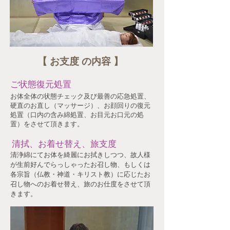
【 お支度 の内容 】 ​
ご状態復元処置
お体全体の状態チェック及び最善の応急処置、
硬直のお直し（マッサージ）、お顔回りの復元
処置（口内の含み綿処置、お目元お口元の処
置）をさせて頂きます。
清拭、お着せ替え、旅支度
清浄綿にてお体を綺麗にお拭きしつつ、故人様
が生前好んでらっしゃったお召し物、もしくは
各宗旨（仏教・神道・キリスト教）に応じたお
召し物へのお着せ替え、旅のお仕度をさせて頂
きます。