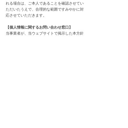
れる場合は、ご本人であることを確認させてい
ただいたうえで、合理的な範囲ですみやかに対
応させていただきます。
【個人情報に関するお問い合わせ窓口】
当事業者が、当ウェブサイトで掲示した本方針
を守っていないと思われる場合には、当事業者
にまずご連絡ください。内容確認後、適切な処
理ができるよう努めて参ります。個人情報に関
するお問合わせは、当事業者個人情報管理担当
（フリーダイヤル0120-022-232）までお願い申
し上げます。
株式会社花屋のお葬式
​個人情報保護管理責任者
代表取締役 七瀬光彦
Page Menu