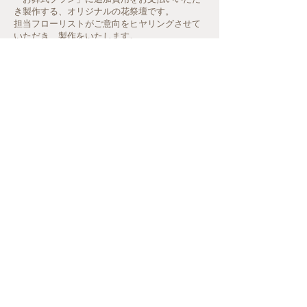
き製作する、オリジナルの花祭壇です。
担当フローリストがご意向をヒヤリングさせて
いただき、製作をいたします。
Page Menu
葬儀費用の総額
ホーム
花屋のお葬式とは
パックプランの特長