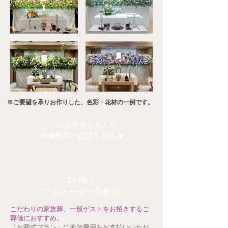
※ご要望を承りお作りした、色彩・花材の一例です。
この花祭壇を含んだ
​葬儀費用の
総額
を見る ▶
TYPE２
フルオーダー花祭壇
こだわりの家族葬、一般ゲストをお招きするご
葬儀におすすめ。
「お葬式プラン」に追加費用をお支払いいただ