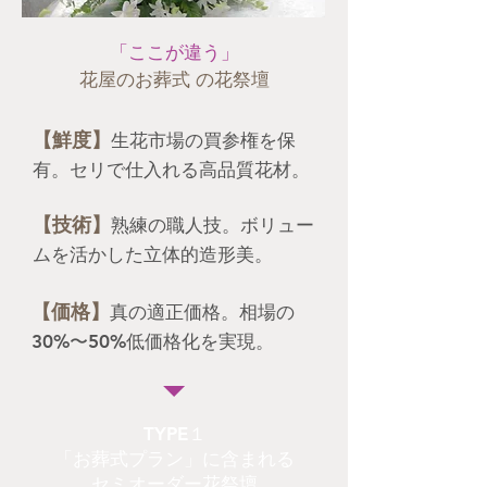
「ここが違う」
花屋のお葬式 の花祭壇
【鮮度】
生花市場の買参権を保
有。セリで仕入れる高品質花材。
【技術】
熟練の職人技。ボリュー
ムを活かした立体的造形美。
【価格】
真の適正価格。相場の
30%〜50%低価格化を実現。
TYPE１
「お葬式プラン」に含まれる
​セミオーダー花祭壇